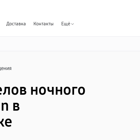
Гарантия д
Доставка
Контакты
Ещё
дения
елов ночного
n в
ке