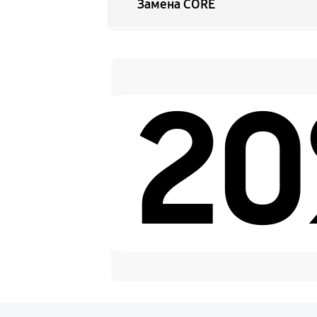
Замена CORE
Восстановление питания
2
Ремонт оптики
Ремонт датчика синхроимпул
Калибровка и настройка
Замена микросхемы логики
Ремонт цепи питания