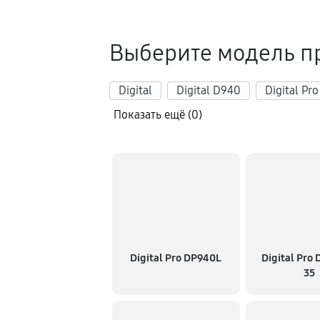
Ремонт платы управления (во
Выберите модель п
Восстановление после попада
Digital
Digital D940
Digital Pr
Показать ещё (0)
Ремонт Wi-Fi
Ремонт разъема
Ремонт капиллярной трубки
Digital Pro DP940L
Digital Pro
35