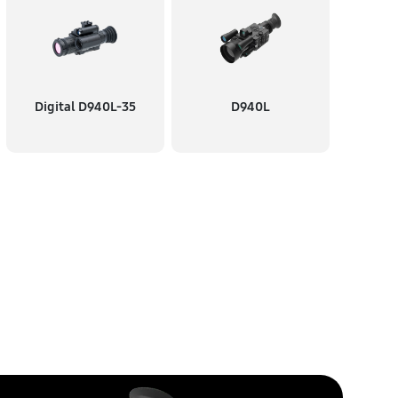
Digital D940L-35
D940L