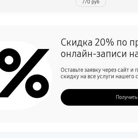
770 руб
550 руб
0%
Скидка 20% по п
1700 руб
онлайн-записи на
ьсов
1320 руб
Оставьте заявку через сайт и
скидку на все услуги нашего 
640 руб
Получить
380 руб
850 руб