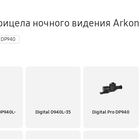
сстановление)
640 руб
рицела ночного видения Arko
ния влаги
550 руб
o DP940
550 руб
500 руб
380 руб
 DP940L-
Digital D940L-35
Digital Pro DP940